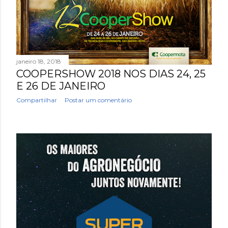
e
n
s
janeiro 18, 2018
COOPERSHOW 2018 NOS DIAS 24, 25
E 26 DE JANEIRO
Compartilhar
Postar um comentário