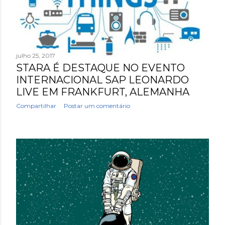
e
n
s
julho 25, 2017
STARA É DESTAQUE NO EVENTO
INTERNACIONAL SAP LEONARDO
LIVE EM FRANKFURT, ALEMANHA
Compartilhar
Postar um comentário