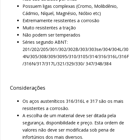
Possuem ligas complexas (Cromo, Molibdênio,
Cádmio, Níquel, Magnésio, Nióbio etc)
Extremamente resistentes a corrosão
Muito resistentes a tração
Não podem ser temperados
Séries segundo ABNT:
201/202/205/301/302/302B/303/303se/304/304L/30
4N/305/308/309/3095/310/3105/314/316/316L/316F
/316N/317/317L/321/329/330/ 347/348/384
Considerações
Os aços austeníticos 316/316L e 317 são os mais
resistentes a corrosão.
A escolha de um material deve ser ditada pela
segurança, disponibilidade e preço. Esta ordem de
valores não deve ser modificada sob pena de
infortúnios dos mais diversos.