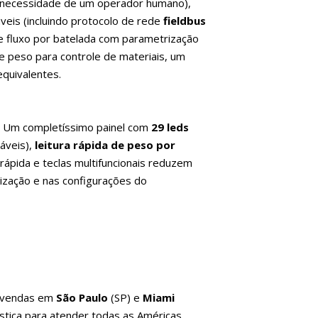
 necessidade de um operador humano),
veis (incluindo protocolo de rede
fieldbus
e fluxo por batelada com parametrização
 peso para controle de materiais, um
quivalentes.
. Um completíssimo painel com
29 leds
áveis),
leitura rápida de peso por
rápida e teclas multifuncionais reduzem
ização e nas configurações do
e vendas em
São Paulo
(SP) e
Miami
ística para atender todas as Américas,