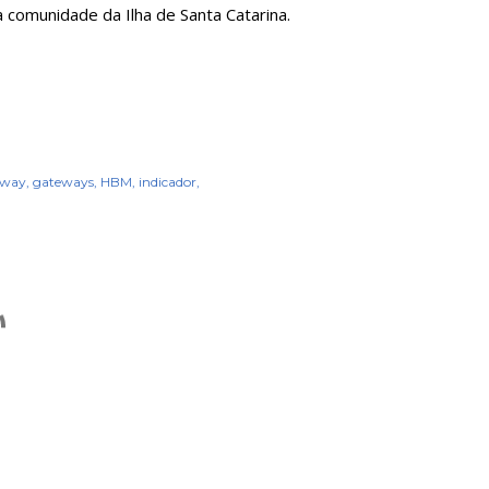
a comunidade da Ilha de Santa Catarina.
eway
gateways
HBM
indicador