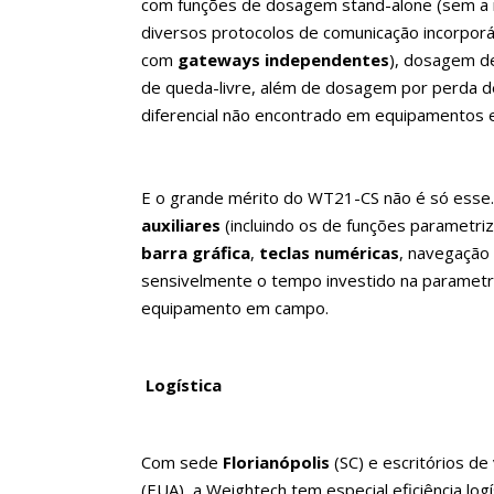
com funções de dosagem stand-alone (sem a
diversos protocolos de comunicação incorporá
com
gateways independentes
), dosagem d
de queda-livre, além de dosagem por perda de
diferencial não encontrado em equipamentos e
E o grande mérito do WT21-CS não é só esse
auxiliares
(incluindo os de funções parametriz
barra gráfica
,
teclas numéricas
, navegação 
sensivelmente o tempo investido na parametr
equipamento em campo.
Logística
Com sede
Florianópolis
(SC) e escritórios d
(EUA), a Weightech tem especial eficiência log