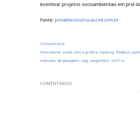
incentivar projetos socioambientais em prol d
Fonte:
jornaldaconstrucaocivil.com.br
Compartilhar
Marcadores:
acate
barra gráfica
clipping
fieldbus
gat
indicador de pesagem
vpg
weightech
wt21-cs
COMENTÁRIOS