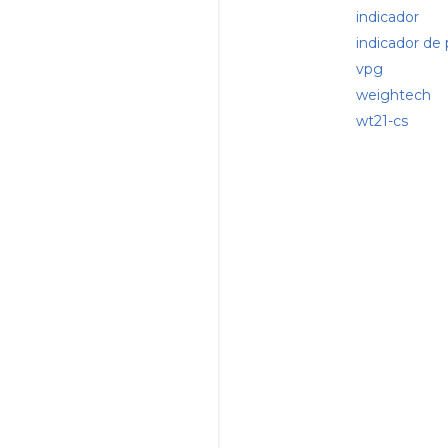
indicador
indicador d
vpg
weightech
wt21-cs