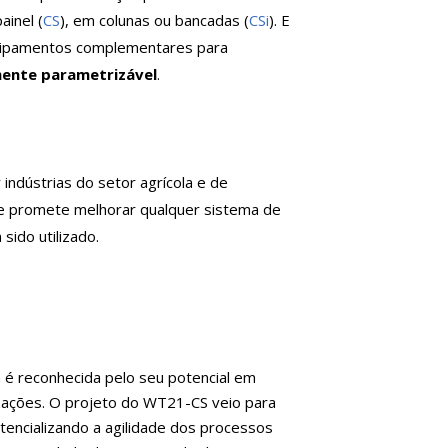
inel (
CS
), em colunas ou bancadas (
CSi
). E
uipamentos complementares para
mente parametrizável
.
r indústrias do setor agrícola e de
, e promete melhorar qualquer sistema de
ido utilizado.
 é reconhecida pelo seu potencial em
zações. O projeto do WT21-CS veio para
tencializando a agilidade dos processos