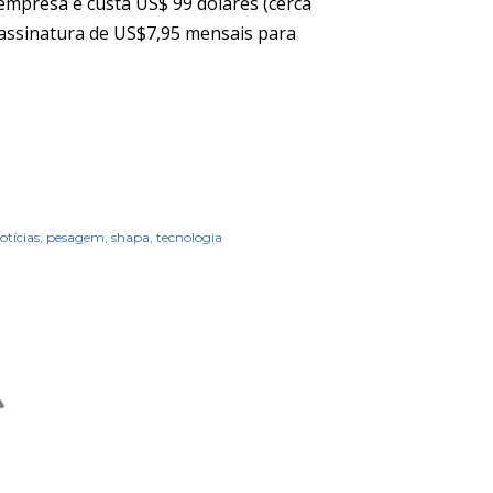
 empresa e custa US$ 99 dólares (cerca
 assinatura de US$7,95 mensais para
otícias
pesagem
shapa
tecnologia